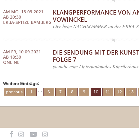
KLANGPERFORMANCE VON AN
AM MO, 13.09.2021
AB 20:30
VOWINCKEL
ERBA-SPITZE BAMBERG
Live beim NACHSOMMER an der ERBA-Sp
DIE SENDUNG MIT DER KUNST
AM FR, 10.09.2021
AB 18:30
FOLGE 7
ONLINE
youtube.com / Internationales Künstlerhaus
Weitere Einträge:
…
previous
1
6
7
8
9
10
11
12
13