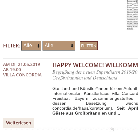
FILTER:
HAPPY WELCOME! WILLKOMM
AM DI, 21.05.2019
AB 19:00
Begrüßung der neuen Stipendiaten 2019/20
VILLA CONCORDIA
Großbritannien und Deutschland
Gastland und Künstler*innen für ein Aufent
Internationalen Künstlerhaus Villa Concor
Freistaat Bayern zusammengestelltes 
dessen Besetzung wec
concordia.de/haus/kuratorium
).
Seit Apr
Gäste aus Großbritannien und...
Weiterlesen