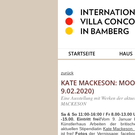
STARTSEITE
HAUS
zurück
KATE MACKESON: MOODS 
9.02.2020)
Eine Ausstellung mit Werken der aktue
MACKESON
Sa & So
11:00-16:00 / Fr 8.00-13.00 
-15.00.
Eintritt frei!
Vom 9. Januar b
Künstlerhaus Arbeiten der britisc
aktuellen Stipendiatin
Kate Mackeson
ist frei!
Fotos
der Vernissage:
faceboo