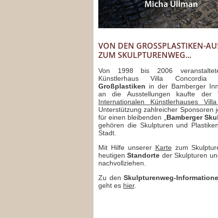
VON DEN GROSSPLASTIKEN-AUS
UM SKULPTURENWEG...
Von 1998 bis 2006 veranstaltete
Künstlerhaus Villa Concordi
Großplastiken
in der Bamberger Inn
an die Ausstellungen kaufte der
Internationalen Künstlerhauses Vill
Unterstützung zahlreicher Sponsoren j
für einen bleibenden „
Bamberger Sku
gehören die Skulpturen und Plastike
Stadt.
Mit Hilfe unserer
Karte
zum Skulptur
heutigen
Standorte
der Skulpturen un
nachvollziehen.
Zu den
Skulpturenweg-Information
geht es
hier
.