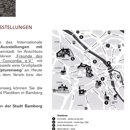
STELLUNGEN Z
 das Internationale
a
Ausstellungen mit
enstadt. Im Anschluss
 Verein
„Freunde des
a Concordia e.V.“
mit
eweils eine Großplastik
lpturenweg
“ an. Heute
n dem Verein bzw. der
enweg können Sie die
d Plastiken in Bamberg
en der Stadt Bamberg