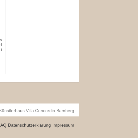
a
d
i
 Künstlerhaus Villa Concordia Bamberg
FAQ
Datenschutzerklärung
Impressum