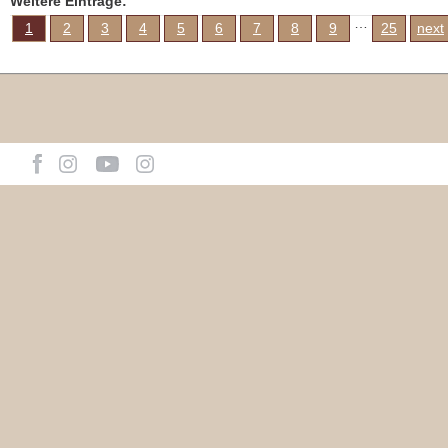
Weitere Einträge:
…
1
2
3
4
5
6
7
8
9
25
next