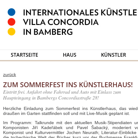
STARTSEITE
HAUS
KÜNSTLER
zurück
ZUM SOMMERFEST INS KÜNSTLERHAUS!
Eintritt frei. Anfahrt ohne Fahrrad und Auto mit Einlass zum
Haupteingang in Bambergs Concordiastraße 28!
Herzliche Einladung zum Sommerfest ins Künstlerhaus, das wied
draußen im Garten stattfinden soll und mit Live-Musik geplant ist.
Im Programm: Talkrunde mit den aktuellen Musik-Stipendiaten u
Komponisten Jiří Kadeřábek und Pavel Šabacký, moderiert v
Komponist und Kulturvermittler Jochen Neurath; Literatur-Einblicke 
die tschechische Welt der Bücher kurz vor der Buchmesse Frankfu