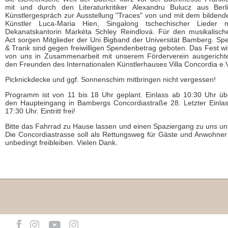
mit und durch den Literaturkritiker Alexandru Bulucz aus Berli
Künstlergespräch zur Ausstellung "Traces" von und mit dem bildend
Künstler Luca-Maria Hien, Singalong tschechischer Lieder m
Dekanatskantorin Markéta Schley Reindlová. Für den musikalisch
Act sorgen Mitglieder der Uni Bigband der Universität Bamberg. Spe
& Trank sind gegen freiwilligen Spendenbetrag geboten. Das Fest wi
von uns in Zusammenarbeit mit unserem Förderverein ausgerichte
den Freunden des Internationalen Künstlerhauses Villa Concordia e.
Picknickdecke und ggf. Sonnenschim mitbringen nicht vergessen!
Programm ist von 11 bis 18 Uhr geplant. Einlass ab 10:30 Uhr üb
den Haupteingang in Bambergs Concordiastraße 28. Letzter Einlas
17:30 Uhr. Eintritt frei!
Bitte das Fahrrad zu Hause lassen und einen Spaziergang zu uns u
Die Concordiastrasse soll als Rettungsweg für Gäste und Anwohner
unbedingt freibleiben. Vielen Dank.