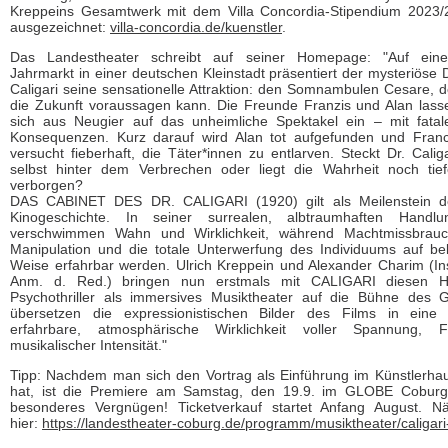
Kreppeins Gesamtwerk mit dem Villa Concordia-Stipendium 2023/
ausgezeichnet:
villa-concordia.de/kuenstler
.
Das Landestheater schreibt auf seiner Homepage: "Auf ein
Jahrmarkt in einer deutschen Kleinstadt präsentiert der mysteriöse D
Caligari seine sensationelle Attraktion: den Somnambulen Cesare, d
die Zukunft voraussagen kann. Die Freunde Franzis und Alan lass
sich aus Neugier auf das unheimliche Spektakel ein – mit fatal
Konsequenzen. Kurz darauf wird Alan tot aufgefunden und Franc
versucht fieberhaft, die Täter*innen zu entlarven. Steckt Dr. Caliga
selbst hinter dem Verbrechen oder liegt die Wahrheit noch tief
verborgen?
DAS CABINET DES DR. CALIGARI (1920) gilt als Meilenstein d
Kinogeschichte. In seiner surrealen, albtraumhaften Handlu
verschwimmen Wahn und Wirklichkeit, während Machtmissbrauc
Manipulation und die totale Unterwerfung des Individuums auf 
Weise erfahrbar werden. Ulrich Kreppein und Alexander Charim (In
Anm. d. Red.) bringen nun erstmals mit CALIGARI diesen H
Psychothriller als immersives Musiktheater auf die Bühne des
übersetzen die expressionistischen Bilder des Films in eine 
erfahrbare, atmosphärische Wirklichkeit voller Spannung, 
musikalischer Intensität."
Tipp: Nachdem man sich den Vortrag als Einführung im Künstlerha
hat, ist die Premiere am Samstag, den 19.9. im GLOBE Coburg 
besonderes Vergnügen! Ticketverkauf startet Anfang August. N
hier:
https://landestheater-coburg.de/programm/musiktheater/caligari