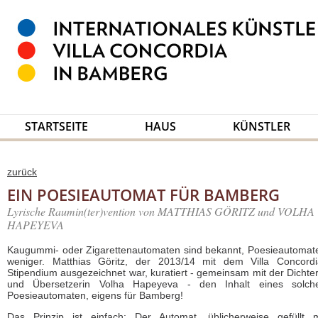
STARTSEITE
HAUS
KÜNSTLER
zurück
EIN POESIEAUTOMAT FÜR BAMBERG
Lyrische Raumin(ter)vention von MATTHIAS GÖRITZ und VOLHA
HAPEYEVA
Kaugummi- oder Zigarettenautomaten sind bekannt, Poesieautomat
weniger. Matthias Göritz, der 2013/14 mit dem Villa Concordi
Stipendium ausgezeichnet war, kuratiert - gemeinsam mit der Dichter
und Übersetzerin Volha Hapeyeva - den Inhalt eines solch
Poesieautomaten, eigens für Bamberg!
Das Prinzip ist einfach: Der Automat, üblicherweise gefüllt m