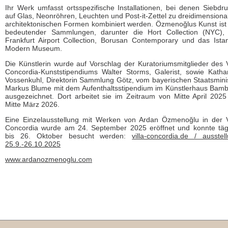
Ihr Werk umfasst ortsspezifische Installationen, bei denen Siebdr
auf Glas, Neonröhren, Leuchten und Post-it-Zettel zu dreidimensiona
architektonischen Formen kombiniert werden. Özmenoğlus Kunst ist 
bedeutender Sammlungen, darunter die Hort Collection (NYC),
Frankfurt Airport Collection, Borusan Contemporary und das Ista
Modern Museum.
Die Künstlerin wurde auf Vorschlag der Kuratoriumsmitglieder des V
Concordia-Kunststipendiums Walter Storms, Galerist, sowie Katha
Vossenkuhl, Direktorin Sammlung Götz, vom bayerischen Staatsmini
Markus Blume mit dem Aufenthaltsstipendium im Künstlerhaus Bam
ausgezeichnet. Dort arbeitet sie im Zeitraum von Mitte April 2025
Mitte März 2026.
Eine Einzelausstellung mit Werken von Ardan Özmenoğlu in der V
Concordia wurde am 24. September 2025 eröffnet und konnte täg
bis 26. Oktober besucht werden:
villa-concordia.de / ausstel
25.9.-26.10.2025
www.ardanozmenoglu.com