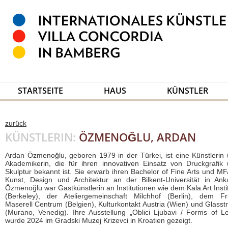
STARTSEITE
HAUS
KÜNSTLER
zurück
KÜNSTLERIN:
ÖZMENOĞLU, ARDAN
Ardan Özmenoğlu, geboren 1979 in der Türkei, ist eine Künstlerin
Akademikerin, die für ihren innovativen Einsatz von Druckgrafik
Skulptur bekannt ist. Sie erwarb ihren Bachelor of Fine Arts und MF
Kunst, Design und Architektur an der Bilkent-Universität in Ank
Özmenoğlu war Gastkünstlerin an Institutionen wie dem Kala Art Insti
(Berkeley), der Ateliergemeinschaft Milchhof (Berlin), dem F
Maserell Centrum (Belgien), Kulturkontakt Austria (Wien) und Glasst
(Murano, Venedig). Ihre Ausstellung „Oblici Ljubavi / Forms of L
wurde 2024 im Gradski Muzej Krizevci in Kroatien gezeigt.