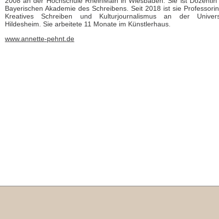
2008 an der Hochschule RheinMain in Wiesbaden. Sie ist Dozentin
Bayerischen Akademie des Schreibens. Seit 2018 ist sie Professorin
Kreatives Schreiben und Kulturjournalismus an der Universi
Hildesheim. Sie arbeitete 11 Monate im Künstlerhaus.
www.annette-pehnt.de