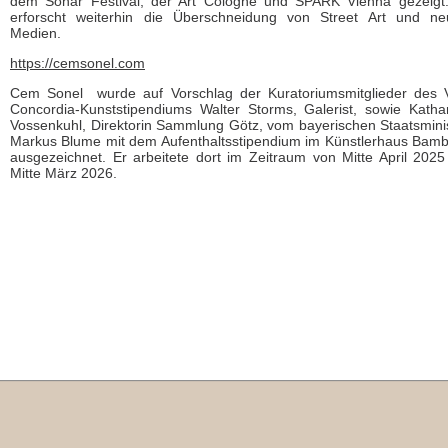
dem Sónar Festival, der Art Cologne und SPARK Vienna gezeigt
erforscht weiterhin die Überschneidung von Street Art und n
Medien.
https://cemsonel.com
Cem Sonel
wurde auf Vorschlag der Kuratoriumsmitglieder des V
Concordia-Kunststipendiums Walter Storms, Galerist, sowie Katha
Vossenkuhl, Direktorin Sammlung Götz, vom bayerischen Staatsmini
Markus Blume mit dem Aufenthaltsstipendium im Künstlerhaus Bam
ausgezeichnet. Er arbeitete dort im Zeitraum von Mitte April 2025
Mitte März 2026.