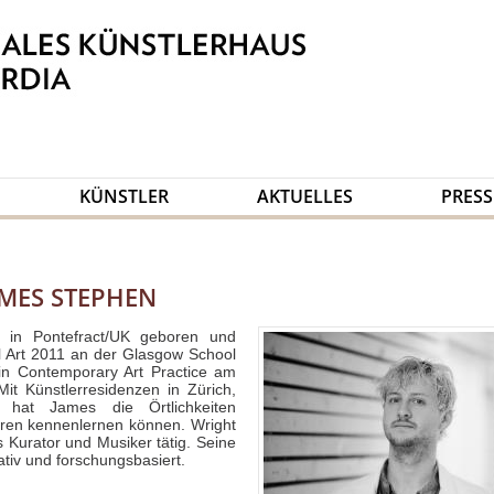
KÜNSTLER
AKTUELLES
PRESS
MES STEPHEN
in Pontefract/UK geboren und
l Art 2011 an der Glasgow School
in Contemporary Art Practice am
Mit Künstlerresidenzen in Zürich,
hat James die Örtlichkeiten
tren kennenlernen können. Wright
ls Kurator und Musiker tätig. Seine
ativ und forschungsbasiert.