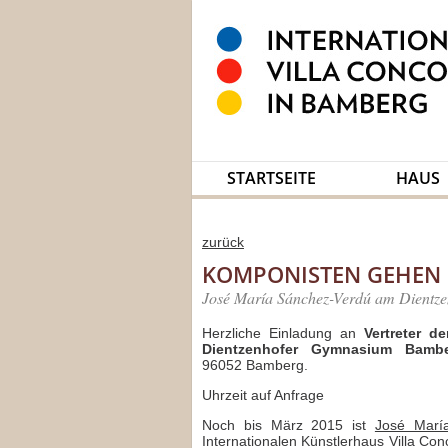
STARTSEITE
HAUS
zurück
KOMPONISTEN GEHEN I
José María Sánchez-Verdú am Dientz
Herzliche Einladung an
Vertreter d
Dientzenhofer Gymnasium Bamb
96052 Bamberg.
Uhrzeit auf Anfrage
Noch bis März 2015 ist
José Marí
Internationalen Künstlerhaus Villa Co