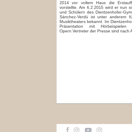
2014 vor vollem Haus die Erstauf
vorstellte. Am 6.2.2015 wird er nun 
und Schülern des Dientzenhofer-Gym
Sánchez-Verdú ist unter anderem f
Musiktheaters bekannt. Im Dientzenho
Präsentation mit Hörbeispielen
Opern.Vertreter der Presse sind nach 