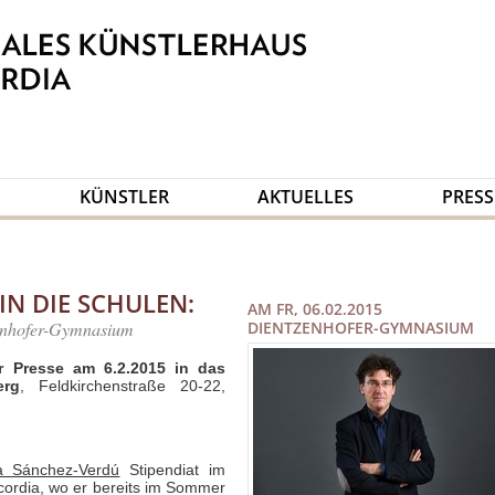
KÜNSTLER
AKTUELLES
PRESS
N DIE SCHULEN:
AM FR, 06.02.2015
enhofer-Gymnasium
DIENTZENHOFER-GYMNASIUM
er Presse
am 6.2.2015 in das
erg
, Feldkirchenstraße 20-22,
a Sánchez-Verdú
Stipendiat im
ncordia, wo er bereits im Sommer