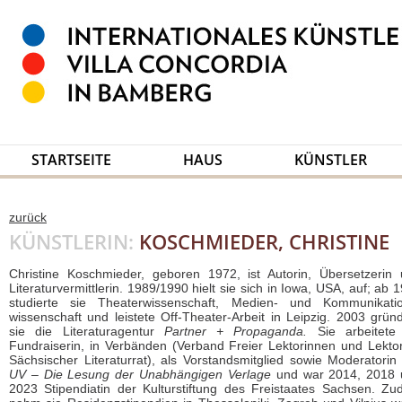
STARTSEITE
HAUS
KÜNSTLER
zurück
KÜNSTLERIN:
KOSCHMIEDER, CHRISTINE
Christine Koschmieder, geboren 1972, ist Autorin, Übersetzerin
Literaturvermittlerin. 1989/1990 hielt sie sich in Iowa, USA, auf; ab 
studierte sie Theaterwissenschaft, Medien- und Kommunikatio
wissenschaft und leistete Off-Theater-Arbeit in Leipzig. 2003 grün
sie die Literaturagentur
Partner + Propaganda.
Sie arbeitete
Fundraiserin, in Verbänden (Verband Freier Lektorinnen und Lekto
Sächsischer Literaturrat), als Vorstandsmitglied sowie Moderatorin
UV – Die Lesung der Unabhängigen Verlage
und war 2014, 2018 
2023 Stipendiatin der Kulturstiftung des Freistaates Sachsen. Z