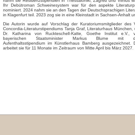
nahm sie Residenzstipendien in Thessaloniki, Zagreb und Vilnius w
Ihr Debütroman
Schweinesystem
war für den aspekte Literaturp
nominiert. 2024 nahm sie an den Tagen der Deutschsprachigen Liter
in Klagenfurt teil. 2023 zog sie in eine Kleinstadt in Sachsen-Anhalt u
Die Autorin wurde auf Vorschlag der Kuratoriumsmitglieder des V
Concordia-Literaturstipendiums Tanja Graf, Literaturhaus München,
Dr. Katharina von Ruckteschell-Katte, Goethe Institut e.V.,
bayerischen Staatsminister Markus Blume mit 
Aufenthaltsstipendium im Künstlerhaus Bamberg ausgezeichnet. 
arbeitet sie für 11 Monate im Zeitraum von Mitte April bis März 2027.