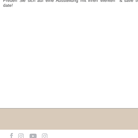
Freuen Sie sich auf eine Ausstellung mit ihren Werken & save t
date!