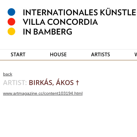
START
HOUSE
ARTISTS
back
ARTIST:
BIRKÁS, ÁKOS †
www.artmagazine.cc/content103194.html