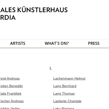
ARTISTS
WHAT´S ON?
PRESS
L
Feist Andreas
Lachenmann Helmut
Feiten Benedikt
Lang Bernhard
Fiala František
Lang Thomas
Fischer Andreas
Laplante Chantale
Fishkin Vadim
Leky Mariana