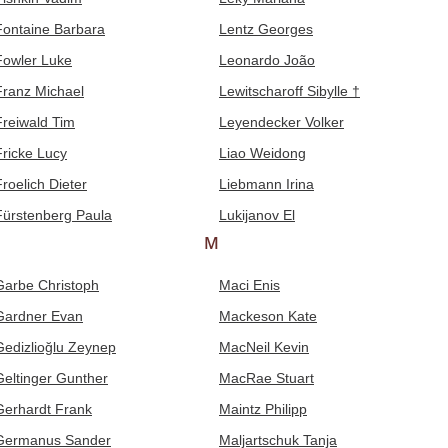
Fontaine Barbara
Lentz Georges
Fowler Luke
Leonardo João
Franz Michael
Lewitscharoff Sibylle †
Freiwald Tim
Leyendecker Volker
Fricke Lucy
Liao Weidong
Froelich Dieter
Liebmann Irina
Fürstenberg Paula
Lukijanov El
M
Garbe Christoph
Maci Enis
Gardner Evan
Mackeson Kate
Gedizlioğlu Zeynep
MacNeil Kevin
Geltinger Gunther
MacRae Stuart
Gerhardt Frank
Maintz Philipp
Germanus Sander
Maljartschuk Tanja