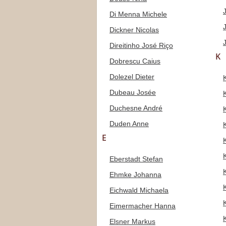
Di Menna Michele
Dickner Nicolas
Direitinho José Riço
K
Dobrescu Caius
Dolezel Dieter
Dubeau Josée
Duchesne André
Duden Anne
E
Eberstadt Stefan
Ehmke Johanna
Eichwald Michaela
Eimermacher Hanna
Elsner Markus