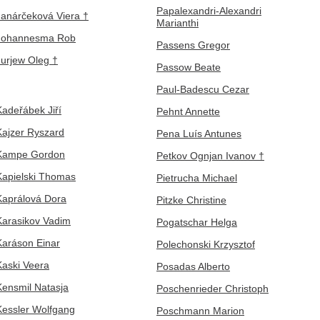
Papalexandri-Alexandri
Janárčeková Viera †
Marianthi
Johannesma Rob
Passens Gregor
Jurjew Oleg †
Passow Beate
Paul-Badescu Cezar
Kadeřábek Jiří
Pehnt Annette
Kajzer Ryszard
Pena Luís Antunes
Kampe Gordon
Petkov Ognjan Ivanov †
Kapielski Thomas
Pietrucha Michael
Kaprálová Dora
Pitzke Christine
Karasikov Vadim
Pogatschar Helga
Karáson Einar
Polechonski Krzysztof
Kaski Veera
Posadas Alberto
Kensmil Natasja
Poschenrieder Christoph
Kessler Wolfgang
Poschmann Marion