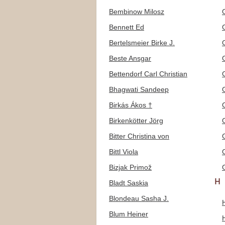
Bembinow Milosz
Bennett Ed
Bertelsmeier Birke J.
Beste Ansgar
Bettendorf Carl Christian
Bhagwati Sandeep
Birkás Ákos †
Birkenkötter Jörg
Bitter Christina von
Bittl Viola
G
Bizjak Primož
H
Bladt Saskia
Blondeau Sasha J.
Blum Heiner