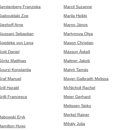
Gerstenberg Franziska
Marcil Suzanne
Giabouldaki Zoe
Marila Heikki
Gieshoff Arne
Marno János
Giussani Sebastian
Martynova Olga
Goedeke von Lena
Mason Christian
Goiti Daniel
Másson Áskell
Göritz Matthias
Mattner Jakob
Gourzi Konstantia
Matyó Tamás
Graf Manuel
Mayer-Galbraith Melissa
rill Harald
McNicholl Rachel
Grilli Francesca
Meier Gerhard
Melissen Sipko
Merkel Rainer
Habowski Eryk
Mihály Julia
Hamilton Hugo