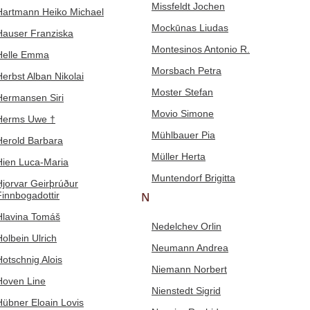
Missfeldt Jochen
Hartmann Heiko Michael
Mockūnas Liudas
Hauser Franziska
Montesinos Antonio R.
Helle Emma
Morsbach Petra
Herbst Alban Nikolai
Moster Stefan
Hermansen Siri
Movio Simone
Herms Uwe †
Mühlbauer Pia
Herold Barbara
Müller Herta
Hien Luca-Maria
Muntendorf Brigitta
Hjorvar Geirþrúður
Finnbogadottir
N
Hlavina Tomáš
Nedelchev Orlin
Holbein Ulrich
Neumann Andrea
Hotschnig Alois
Niemann Norbert
Hoven Line
Nienstedt Sigrid
Hübner Eloain Lovis