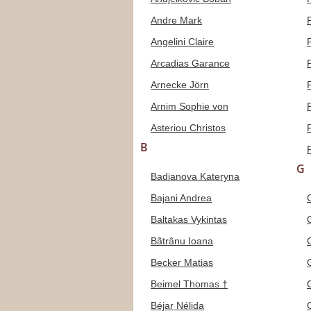
Andre Mark
Angelini Claire
Arcadias Garance
Arnecke Jörn
Arnim Sophie von
Asteriou Christos
B
G
Badianova Kateryna
Bajani Andrea
Baltakas Vykintas
Bãtrânu Ioana
Becker Matias
Beimel Thomas †
Béjar Nélida