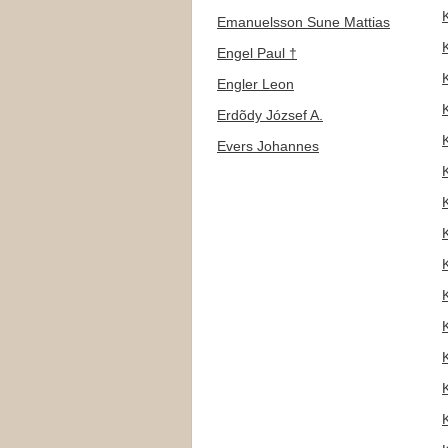
Emanuelsson Sune Mattias
Engel Paul †
Engler Leon
Erdõdy József A.
Evers Johannes
K