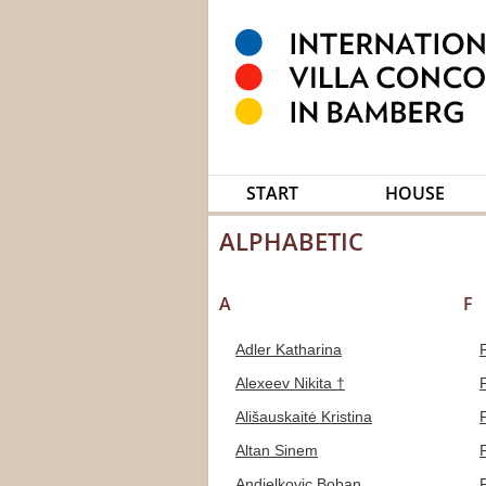
START
HOUSE
ALPHABETIC
A
F
Adler Katharina
Alexeev Nikita †
Ališauskaitė Kristina
Altan Sinem
Andjelkovic Boban