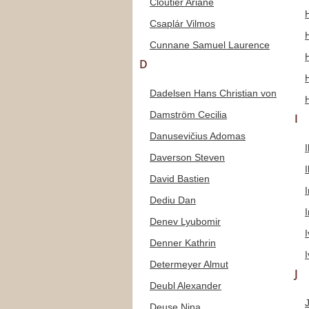
Cloutier Ariane
Csaplár Vilmos
Cunnane Samuel Laurence
D
Dadelsen Hans Christian von
Damström Cecilia
I
Danusevičius Adomas
Daverson Steven
David Bastien
Dediu Dan
Denev Lyubomir
Denner Kathrin
Determeyer Almut
J
Deubl Alexander
Deuse Nina