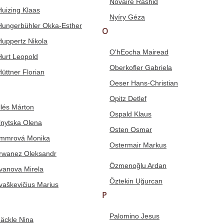
Novaire Rashid
Huizing Klaas
Nyíry Géza
Hungerbühler Okka-Esther
O
Huppertz Nikola
O'hEocha Mairead
Hurt Leopold
Oberkofler Gabriela
Hüttner Florian
Oeser Hans-Christian
Opitz Detlef
Illés Márton
Ospald Klaus
Ilnytska Olena
Osten Osmar
Immrová Monika
Ostermair Markus
Irwanez Oleksandr
Özmenoğlu Ardan
Ivanova Mirela
Öztekin Uğurcan
Ivaškevičius Marius
P
Palomino Jesus
Jäckle Nina