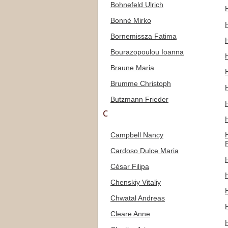
Bohnefeld Ulrich
Bonné Mirko
Bornemissza Fatima
Bourazopoulou Ioanna
Braune Maria
Brumme Christoph
Butzmann Frieder
C
Campbell Nancy
Cardoso Dulce Maria
César Filipa
Chenskiy Vitaliy
Chwatal Andreas
Cleare Anne