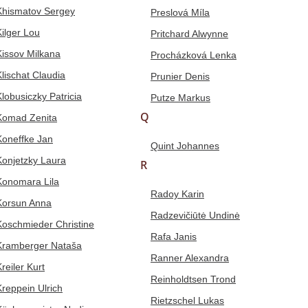
Khismatov Sergey
Preslová Míla
Kilger Lou
Pritchard Alwynne
Kissov Milkana
Procházková Lenka
Klischat Claudia
Prunier Denis
Klobusiczky Patricia
Putze Markus
Q
Komad Zenita
Koneffke Jan
Quint Johannes
Konjetzky Laura
R
Konomara Lila
Radoy Karin
Korsun Anna
Radzevičiūtė Undinė
Koschmieder Christine
Rafa Janis
Kramberger Nataša
Ranner Alexandra
reiler Kurt
Reinholdtsen Trond
Kreppein Ulrich
Rietzschel Lukas