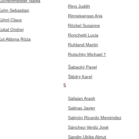
Küchenmeister Nadja
Ring Judith
Kuhn Sebastian
Rinnekangas Arja
Kühnl Claus
Röckel Susanne
Kukal Ondrej
Ronchetti Lucia
Kut Aldona Róża
Ruhland Martin
Rutschky Michael †
Šabacký Pavel
Štědrý Karel
S
Safaian Arash
Salinas Javier
Salmón Ricardo Menéndez
Sánchez-Verdú José
Sandig Ulrike Almut