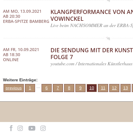
KLANGPERFORMANCE VON AN
AM MO, 13.09.2021
AB 20:30
VOWINCKEL
ERBA-SPITZE BAMBERG
Live beim NACHSOMMER an der ERBA-Sp
DIE SENDUNG MIT DER KUNST
AM FR, 10.09.2021
AB 18:30
FOLGE 7
ONLINE
youtube.com / Internationales Künstlerhaus
Weitere Einträge:
…
previous
1
6
7
8
9
10
11
12
13